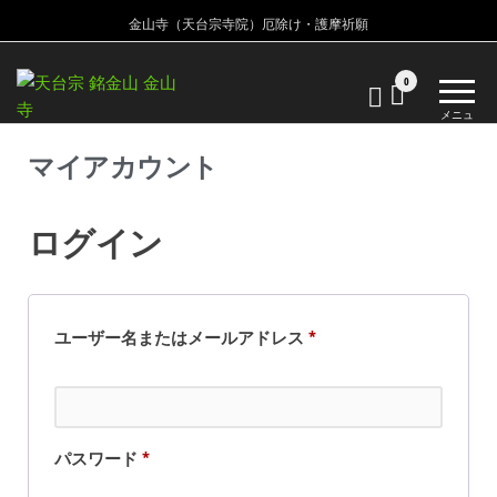
金山寺（天台宗寺院）厄除け・護摩祈願
金
金
0
山
山
メニュ
寺
ー
寺
天
マイアカウント
台
宗
寺
ログイン
院
ユーザー名またはメールアドレス
*
パスワード
*