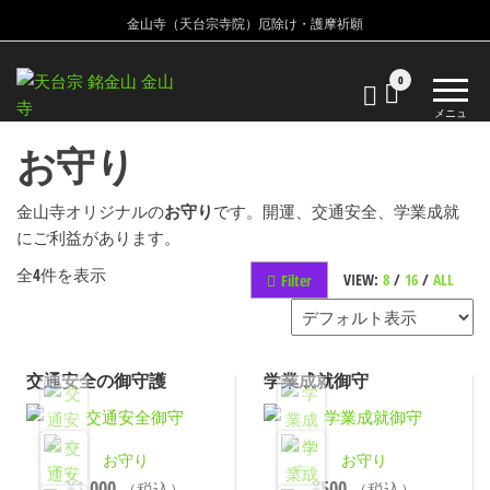
金山寺（天台宗寺院）厄除け・護摩祈願
金
金
0
山
山
メニュ
寺
ー
寺
お守り
天
台
宗
金山寺オリジナルの
お守り
です。開運、交通安全、学業成就
寺
にご利益があります。
院
全4件を表示
VIEW:
8
/
16
/
ALL
Filter
交通安全の御守護
学業成就御守
お守り
お守り
¥
1,000
¥
500
（税込）
（税込）