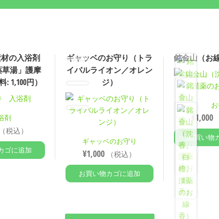
素材の入浴剤
ギャッベのお守り（トラ
銘金山（お
薬草湯」護摩
イバルライオン／オレン
 1,100円）
ジ）
お
¥
1,000
浴剤
（税込）
お買い物
ギャッベのお守り
カゴに追加
¥
1,000
（税込）
お買い物カゴに追加