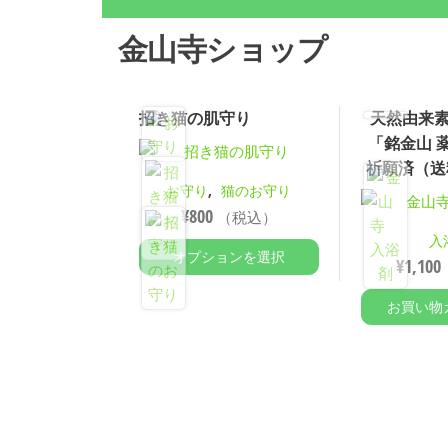
金山寺ショップ
招き猫の肌守り
天然由来
「銘金山 
祈願済（送料:
,
お守り
猫のお守り
¥
800
（税込）
入
オプションを選択
¥
1,100
お買い物