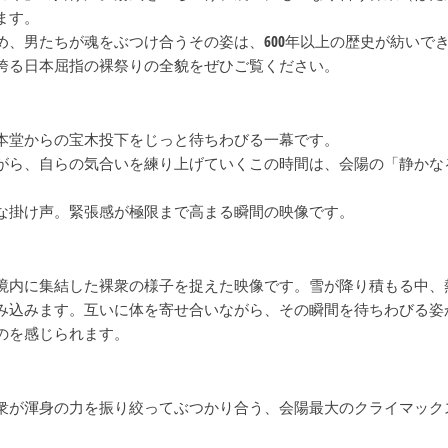
ます。
、男たちが魂をぶつけ合うその姿は、600年以上の歴史が紡いで
誇る日本屈指の裸祭りの全貌をぜひご覧ください。
本堂からの宝木投下をじっと待ちわびる一幕です。
がら、自らの気合いを練り上げていくこの時間は、会陽の「静かな
な掛け声。緊張感が極限まで高まる瞬間の映像です。
境内に集結した裸衆の様子を捉えた映像です。雪が降り積もる中、
み込みます。互いに体を寄せ合いながら、その瞬間を待ちわびる姿
のを感じられます。
衆が渾身の力を振り絞ってぶつかり合う、会陽最大のクライマック