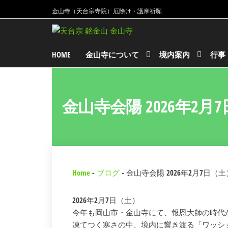
金山寺（天台宗寺院）厄除け・護摩祈願
金
金
山
山
寺
HOME
金山寺について
境内案内
行事
寺
天
台
宗
寺
金山寺会陽 2026年2月
院
Home
-
ブログ
-
金山寺会陽 2026年2月7日（土
2026年2月7日（土）
今年も岡山市・金山寺にて、報恩大師の時代
凍てつく寒さの中、境内に響き渡る「ワッシ