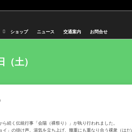
ショップ
ニュース
交通案内
お問合せ
7日（土）
）
から続く伝統行事「会陽（裸祭り）」が執り行われました。
ョイ」の掛け声。湯気を立ち上げ、幾重にも重なり合う裸衆（はだ