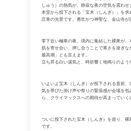
しゅう）の熱気が、静寂な夜の空気を震わせ
本堂から投下される「宝木（しんぎ）」を求め
圧巻の光景です。勇壮かつ神聖な、金山寺が
零下近い極寒の夜、境内に集結した裸衆が、
肌を寄せ合い、押し合うことで寒さを凌ぎな
最高潮」とも言えます。
立ち昇る白い湯気と、時折響く地鳴りのよう
いよいよ宝木（しんぎ）が投下される直前、
気を帯びた掛け声や祭りの緊張感が会場を包
ら、クライマックスへの期待が高まっていく
ついに投下された宝木（しんぎ）を巡り、裸
です。