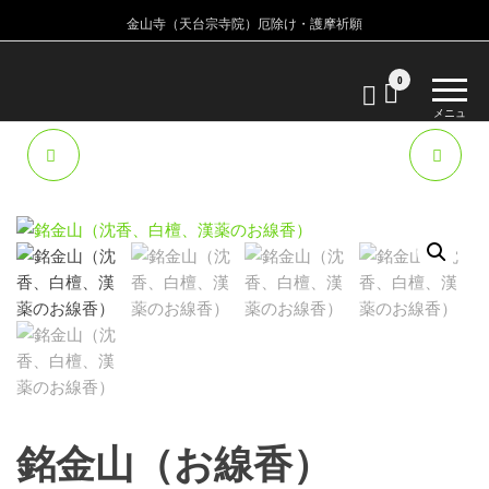
金山寺（天台宗寺院）厄除け・護摩祈願
金
金
0
山
山
メニュ
寺
ー
寺
天
招き猫の巾着守り
金山寺会陽御福分け札
台
宗
寺
院
銘金山（お線香）