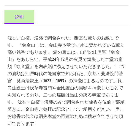
説明
沈香、白檀、漢薬で調合された、幽玄な薫りのお線香で
す。 「銘金山」は、金山寺本堂で、常に焚かれている薫り
高い銘香であります。 箱の表には、山門の山号額「銘金
山」をあしらい、平成24年12月の火災で焼失した本堂の扁
額「観音堂」を内表紙に添えさせていただきました。 二つ
の扁額は江戸時代の能書家で知られた、京都・曼殊院門跡
宮 良尚法親王（1623～1693）の揮毫によるものです。良
尚法親王は浅草寺雷門や金比羅山の扁額を揮毫したことで
も知られており、二つの扁額は当山の誇る寺宝でありま
す。 沈香・白檀・漢薬のみで調合された銘香を仏前・部屋
焚きに、金山寺ご参拝の記念としてご愛用ください。 尚、
お線香の代金は消失本堂の再建のために積み立てさせて頂
いております。