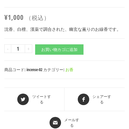
¥
1,000
（税込）
沈香、白檀、漢薬で調合された、幽玄な薫りのお線香です。
-
+
お買い物カゴに追加
商品コード:
incense-02
カテゴリー:
お香
ツイートす
シェアーす
る
る
メールす
る