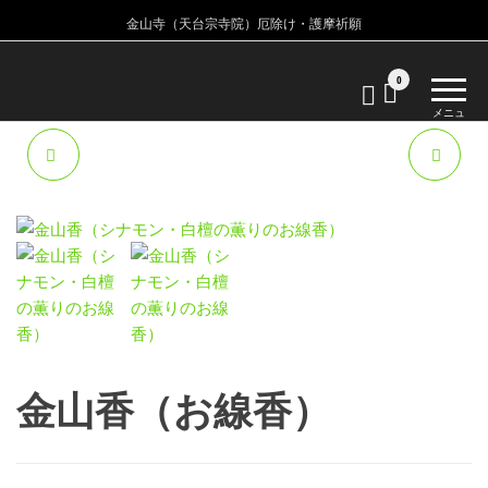
金山寺（天台宗寺院）厄除け・護摩祈願
金
金
0
山
山
メニュ
寺
ー
寺
天
招き猫の肌守り
招き猫の巾着守り
台
宗
寺
院
金山香（お線香）