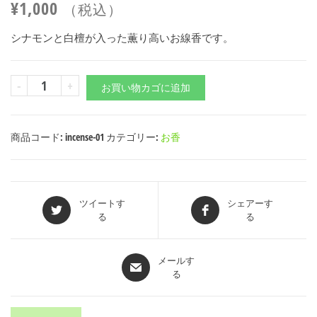
¥
1,000
（税込）
シナモンと白檀が入った薫り高いお線香です。
-
+
お買い物カゴに追加
商品コード:
incense-01
カテゴリー:
お香
ツイートす
シェアーす
る
る
メールす
る