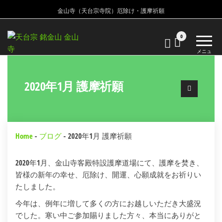
金山寺（天台宗寺院）厄除け・護摩祈願
金
金
0
山
山
メニュ
寺
ー
寺
天
台
2020年1月 護摩祈願
宗
寺
院
Home
-
ブログ
-
2020年1月 護摩祈願
2020年1月、金山寺客殿特設護摩道場にて、護摩を焚き、
皆様の新年の幸せ、厄除け、開運、心願成就をお祈りい
たしました。
今年は、例年に増して多くの方にお越しいただき大盛況
でした。寒い中ご参加賜りました方々、本当にありがと