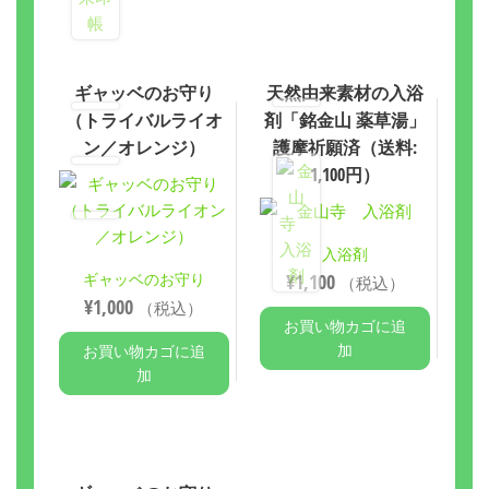
ギャッベのお守り
天然由来素材の入浴
（トライバルライオ
剤「銘金山 薬草湯」
ン／オレンジ）
護摩祈願済（送料:
1,100円）
入浴剤
¥
1,100
ギャッベのお守り
（税込）
¥
1,000
（税込）
お買い物カゴに追
加
お買い物カゴに追
加