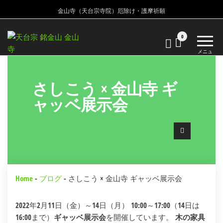
金山寺（天台宗寺院）厄除け・護摩祈願
金
金
0
山
山
メニュ
寺
ー
寺
天
台
さしこう × 金山寺 ギ
宗
ャッベ展示会
寺
院
Home
-
ブログ
-
さしこう × 金山寺 ギャッベ展示会
2022年2月11日（金）～14日（月） 10:00～17:00（14日は
16:00まで）
ギャッベ展示会
を開催しています。
木の家具